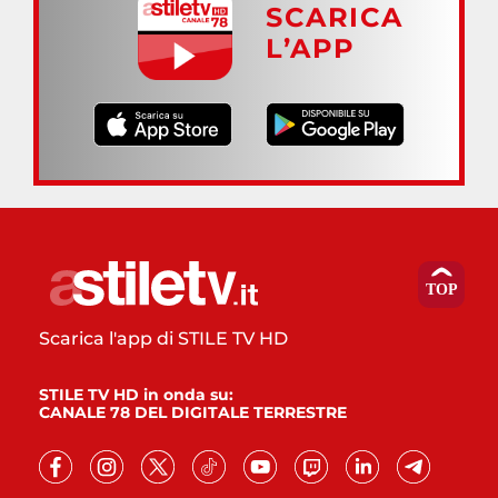
SCARICA
L’APP
Scarica l'app di STILE TV HD
STILE TV HD in onda su:
CANALE 78 DEL DIGITALE TERRESTRE