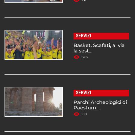
232
SERVIZI
Basket. Scafati, al via
la sest...
1202
SERVIZI
Parchi Archeologici di
Paestum ...
100