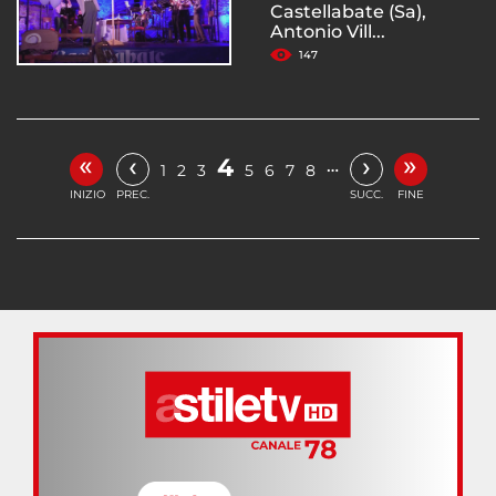
Castellabate (Sa),
Antonio Vill...
147
«
»
‹
›
4
…
1
2
3
5
6
7
8
INIZIO
PREC.
SUCC.
FINE