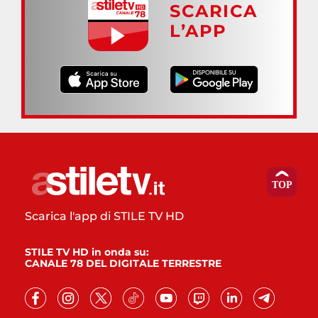
SCARICA
L’APP
Scarica l'app di STILE TV HD
STILE TV HD in onda su:
CANALE 78 DEL DIGITALE TERRESTRE