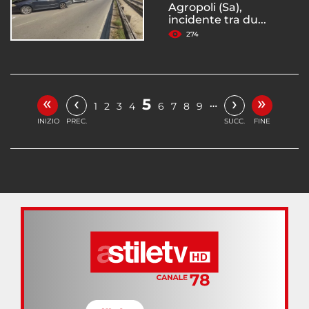
Agropoli (Sa),
incidente tra du...
274
«
»
‹
›
5
…
1
2
3
4
6
7
8
9
INIZIO
PREC.
SUCC.
FINE