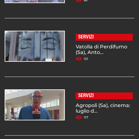
85
SERVIZI
Vatolla di Perdifumo
(Sa), Anto...
121
SERVIZI
Agropoli (Sa), cinema:
luglio d...
117