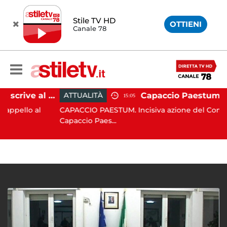
Stile TV HD
OTTIENI
Canale 78
Paestum, Codacons scrive al ministro Giuli: "Rilanciare scavi dell'Anfiteatro nell'area archeologica"
ATTUALITÀ
15:05
o al
CAPACCIO PAESTUM. Incisiva azione del Comune di
Capaccio Paes...