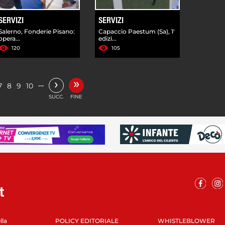
SERVIZI
SERVIZI
Salerno, Fonderie Pisano:
Capaccio Paestum (Sa), 1'
opera...
edizi...
120
105
»
›
…
7
8
9
10
SUCC.
FINE
lla
POLICY EDITORIALE
WHISTLEBLOWER