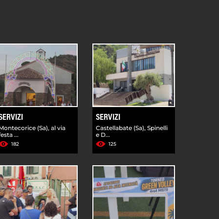
SERVIZI
SERVIZI
Montecorice (Sa), al via
Castellabate (Sa), Spinelli
festa ...
e D...
182
125