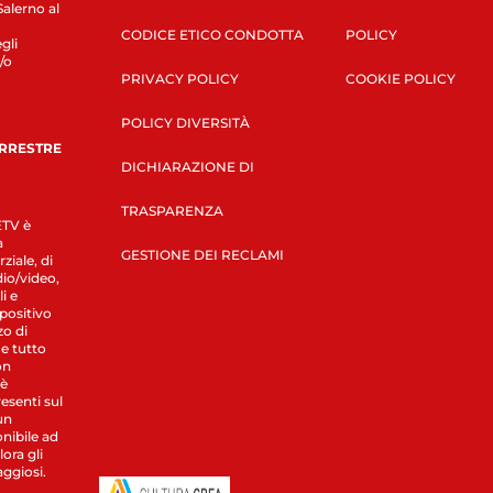
Salerno al
CODICE ETICO CONDOTTA
POLICY
gli
/o
PRIVACY POLICY
COOKIE POLICY
POLICY DIVERSITÀ
ERRESTRE
DICHIARAZIONE DI
TRASPARENZA
LETV è
a
GESTIONE DEI RECLAMI
ziale, di
dio/video,
i e
spositivo
zo di
 e tutto
on
 è
esenti sul
un
nibile ad
ora gli
aggiosi.