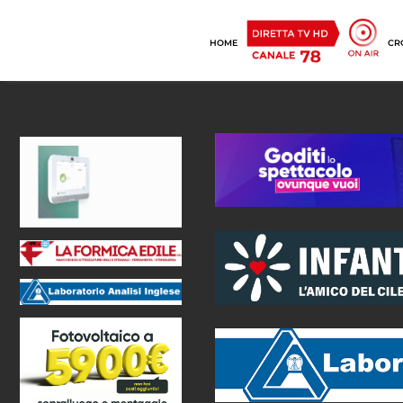
HOME
CR