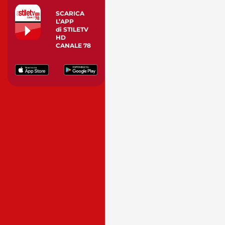
SCARICA
L’APP
di STILETV
HD
CANALE 78