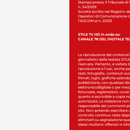
Stampa presso il Tribunale di 
n. 34/2009
Società iscritta nel Registro de
Operatori di Comunicazione c
l’AGCOM al n. 20133
STILE TV HD in onda su:
CANALE 78 DEL DIGITALE T
La riproduzione dei contenuti
giornalistici della testata STI
riservata. Pertanto, è vietata l
riproduzione e l’uso, anche par
testi, fotografie, contenuti au
filmati, loghi, grafiche aziendal
pubblicitarie, con qualsiasi di
elettronico/digitale o per mez
fotocopie, registrazioni, cover
quanto è ascrivibile a copia n
autorizzata. La redazione non
responsabile dei commenti pr
sito. Non potendo esercitare 
controllo continuo resta dispo
eliminarli su segnalazione qual
stessi risultano offensivi e oltr