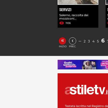
SERVIZI
Salerno, raccolta dei
mozziconi...
1106
«
‹
6
…
2
3
4
5
INIZIO
PREC.
Testata iscritta nel Registro de