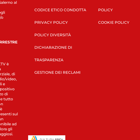
Salerno al
CODICE ETICO CONDOTTA
POLICY
gli
/o
PRIVACY POLICY
COOKIE POLICY
POLICY DIVERSITÀ
ERRESTRE
DICHIARAZIONE DI
TRASPARENZA
LETV è
a
GESTIONE DEI RECLAMI
ziale, di
dio/video,
i e
spositivo
zo di
 e tutto
on
 è
esenti sul
un
nibile ad
ora gli
aggiosi.