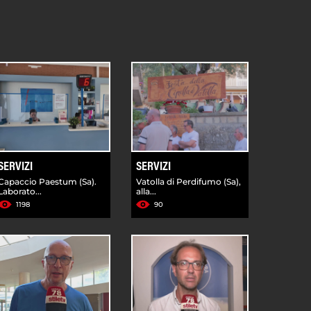
SERVIZI
SERVIZI
Capaccio Paestum (Sa).
Vatolla di Perdifumo (Sa),
Laborato...
alla...
1198
90