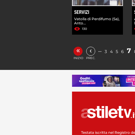
SERVIZI
Vatolla di Perdifumo (Sa),
Anto...
130
«
‹
7
…
3
4
5
6
INIZIO
PREC.
Testata iscritta nel Registro de