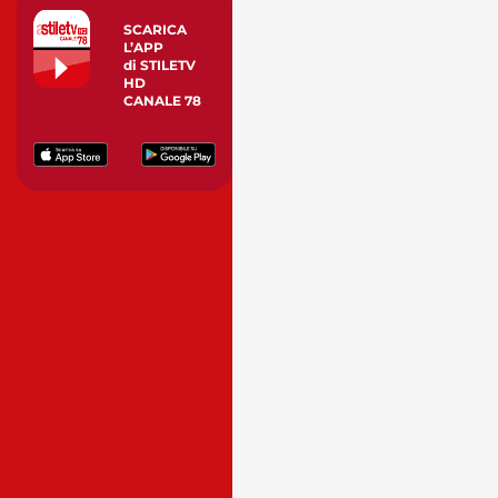
SCARICA
L’APP
di STILETV
HD
CANALE 78