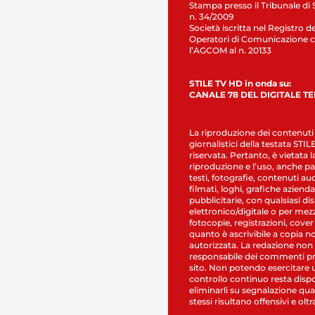
Stampa presso il Tribunale di 
n. 34/2009
Società iscritta nel Registro de
Operatori di Comunicazione c
l’AGCOM al n. 20133
STILE TV HD in onda su:
CANALE 78 DEL DIGITALE T
La riproduzione dei contenuti
giornalistici della testata STI
riservata. Pertanto, è vietata l
riproduzione e l’uso, anche par
testi, fotografie, contenuti au
filmati, loghi, grafiche aziendal
pubblicitarie, con qualsiasi di
elettronico/digitale o per mez
fotocopie, registrazioni, cover
quanto è ascrivibile a copia n
autorizzata. La redazione non
responsabile dei commenti pr
sito. Non potendo esercitare 
controllo continuo resta dispo
eliminarli su segnalazione qual
stessi risultano offensivi e oltr