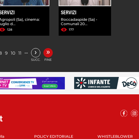
SERVIZI
SERVIZI
Agropoli (Sa), cinema:
Roccadaspide (Sa) -
luglio d...
Comunali 20...
128
177
»
›
…
8
9
10
11
SUCC.
FINE
lla
POLICY EDITORIALE
WHISTLEBLOWER