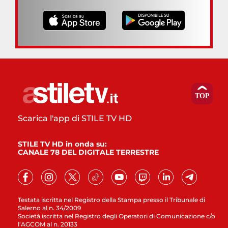
Scarica l'app di STILE TV HD
STILE TV HD in onda su:
CANALE 78 DEL DIGITALE TERRESTRE
Testata iscritta nel Registro della Stampa presso il Tribunale di
Salerno al n. 34/2009
Società iscritta nel Registro degli Operatori di Comunicazione c/o
l’AGCOM al n. 20133