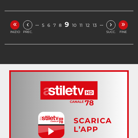
«
»
‹
›
9
…
…
5
6
7
8
10
11
12
13
INIZIO
PREC.
SUCC.
FINE
SCARICA
L’APP