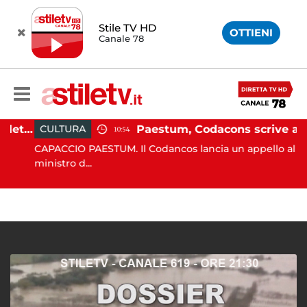
Stile TV HD
OTTIENI
Canale 78
Martina Carbonaro, braccialetto elettronico per i genitori della 14enne uccisa dall'ex
Paestum, Codacons scrive al ministro Giuli: "Rilanciare scavi dell'Anfiteatro nell'area archeologica"
CULTURA
10:54
CAPACCIO PAESTUM. Il Codancos lancia un appello al
ministro d...