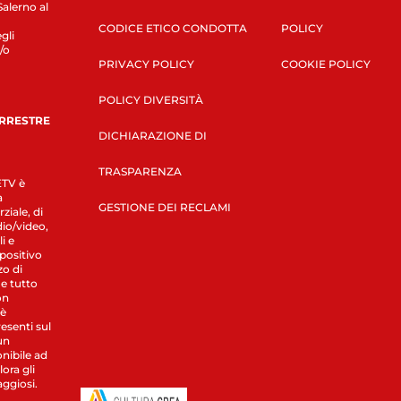
Salerno al
CODICE ETICO CONDOTTA
POLICY
gli
/o
PRIVACY POLICY
COOKIE POLICY
POLICY DIVERSITÀ
ERRESTRE
DICHIARAZIONE DI
TRASPARENZA
LETV è
a
GESTIONE DEI RECLAMI
ziale, di
dio/video,
i e
spositivo
zo di
 e tutto
on
 è
esenti sul
un
nibile ad
ora gli
aggiosi.