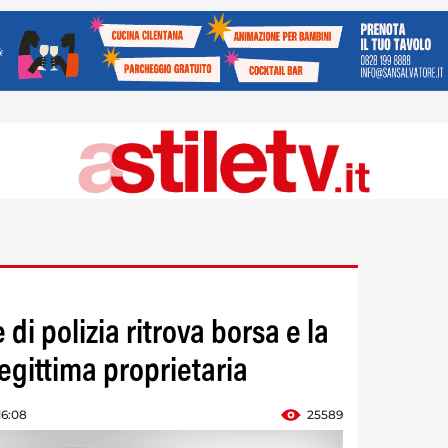
di polizia ritrova borsa e la
legittima proprietaria
16:08
25589