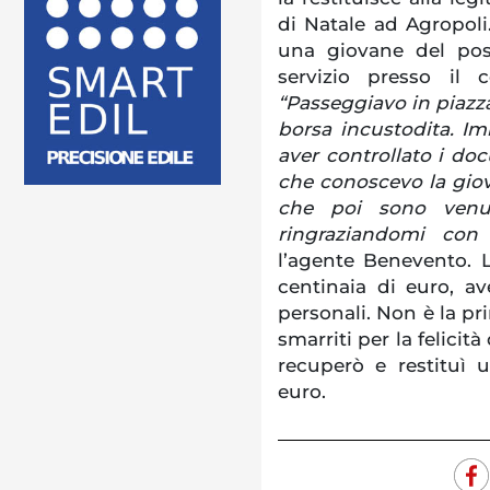
di Natale ad Agropoli
una giovane del po
servizio presso il 
“Passeggiavo in piaz
borsa incustodita. I
aver controllato i do
che conoscevo la giova
che poi sono venut
ringraziandomi con
l’agente Benevento. L
centinaia di euro, av
personali. Non è la pr
smarriti per la felicità
recuperò e restituì 
euro.