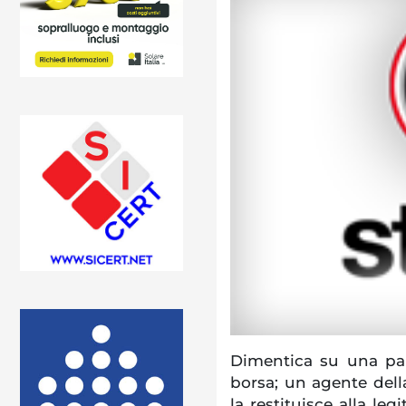
Dimentica su una pan
borsa; un agente della
la restituisce alla leg