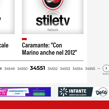
cale
Caramante: "Con
Marino anche nel 2012"
›
34551
…
8
34549
34550
34552
34553
34554
34555
SUCC