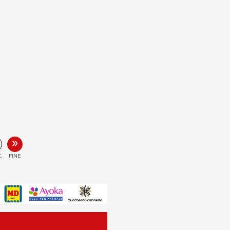
»
.
FINE