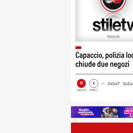
Capaccio, polizia lo
chiude due negozi
«
‹
…
34547
3454
INIZIO
PREC.