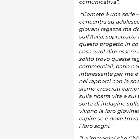
comunicativa”
.
“Comete è una serie
–
concentra su adolesce
giovani ragazze ma do
sull’Italia, soprattutt
questo progetto in co
cosa vuol dire essere 
solito trovo queste rag
commerciali, parlo con 
interessante per me 
nei rapporti con la so
siamo cresciuti cambi
sulla nostra vita e su
sorta di indagine sull
vivono la loro giovin
capire se e dove trovan
i loro sogni.”
“Le immagini che Chi