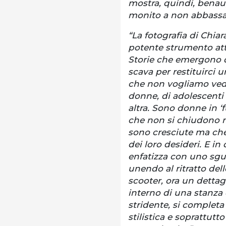
mostra, quindi, benau
monito a non abbassar
“La fotografia di Chia
potente strumento attr
Storie che emergono d
scava per restituirci 
che non vogliamo vede
donne, di adolescenti 
altra. Sono donne in ‘
che non si chiudono ne
sono cresciute ma che
dei loro desideri. E in 
enfatizza con uno sgu
unendo al ritratto dell
scooter, ora un dettag
interno di una stanza 
stridente, si completa 
stilistica e soprattutt