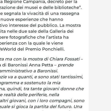
lla Regione Campania, decreto per la
azione dei musei e delle biblioteche”.
e segnala la vivacità di una rassegna
e nuove esperienze che hanno
ativo interesse del pubblico. La mostra
ita nelle due sale della Galleria dei
ere fotografiche che l’artista ha
sperienza con la quale le viene
eWorld del Premio Ponchielli.
a ma con la mostra di Chiara Fossati
–
a di Baronissi Anna Petta –
prende
amministrativo a Baronissi.
zie va a quanti, e sono stati tantissimi,
rogramma e sostenuto la mia
a, quindi, tra tante giovani donne che
 realtà delle periferie, nella
altri giovani, con i loro compagni, sono
uale si gioca la partita del futuro. Una