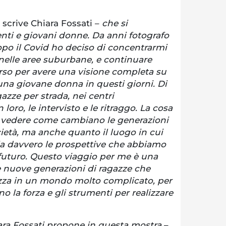
 scrive Chiara Fossati –
che si
nti e giovani donne. Da anni fotografo
po il Covid ho deciso di concentrarmi
o nelle aree suburbane, e continuare
rso per avere una visione completa su
una giovane donna in questi giorni. Di
azze per strada, nei centri
loro, le intervisto e le ritraggo. La cosa
è vedere come cambiano le generazioni
cietà, ma anche quanto il luogo in cui
a davvero le prospettive che abbiamo
l futuro. Questo viaggio per me è una
e nuove generazioni di ragazze che
ezza in un mondo molto complicato, per
o la forza e gli strumenti per realizzare
ara Fossati propone in questa mostra
–