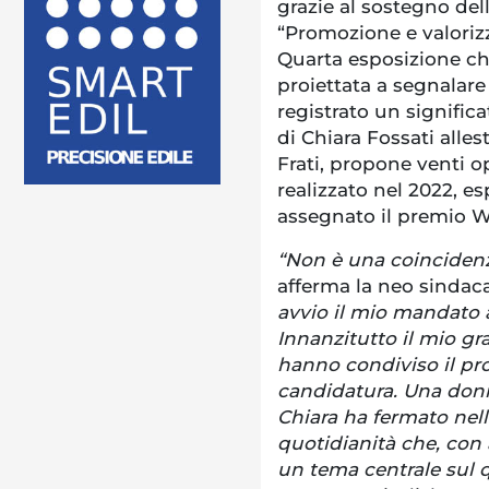
grazie al sostegno de
“Promozione e valorizz
Quarta esposizione ch
proiettata a segnalar
registrato un signific
di Chiara Fossati allest
Frati, propone venti op
realizzato nel 2022, e
assegnato il premio W
“Non è una coincidenz
afferma la neo sindac
avvio il mio mandato 
Innanzitutto il mio gra
hanno condiviso il p
candidatura. Una donn
Chiara ha fermato nelle
quotidianità che, con 
un tema centrale sul q