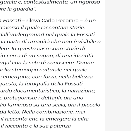
gurate e, contestualmente, un rigoroso
e la guardia”
.
ra Fossati
– rileva Carlo Pecoraro –
è un
averso il quale raccontare storie.
all’underground nel quale la Fossati
una parte di umanità che non è visibile o
re. In questo caso sono storie di
in cerca di un sogno, di una identità
fuga’ con la sete di conoscere. Donne
llo stereotipo culturale nel quale
 emergono, con forza, nella bellezza
questo, la fotografia della Fossati
ardo documentaristico, la narrazione,
e protagoniste i dettagli: ora uno
lio luminoso su una scala, ora il piccolo
da letto. Nella combinazione, mai
il racconto che fa emergere la cifra
o il racconto e la sua potenza