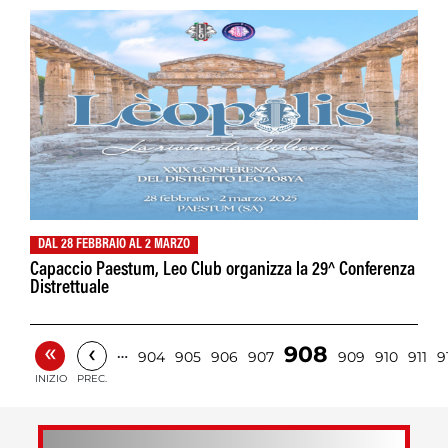
DAL 28 FEBBRAIO AL 2 MARZO
Capaccio Paestum, Leo Club organizza la 29^ Conferenza
Distrettuale
«
‹
908
…
904
905
906
907
909
910
911
9
INIZIO
PREC.