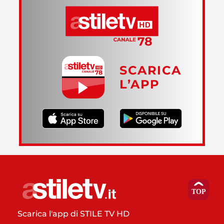
SCARICA
L’APP
Scarica l'app di STILE TV HD