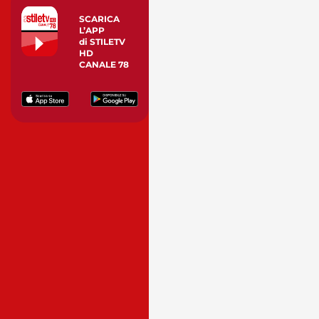
SCARICA
L’APP
di STILETV
HD
CANALE 78