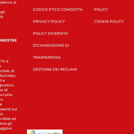
Salerno al
CODICE ETICO CONDOTTA
POLICY
gli
/o
PRIVACY POLICY
COOKIE POLICY
POLICY DIVERSITÀ
ERRESTRE
DICHIARAZIONE DI
TRASPARENZA
LETV è
a
GESTIONE DEI RECLAMI
ziale, di
dio/video,
i e
spositivo
zo di
 e tutto
on
 è
esenti sul
un
nibile ad
ora gli
aggiosi.