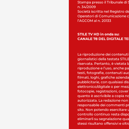
Stampa presso il Tribunale di 
n. 34/2009
Società iscritta nel Registro de
Operatori di Comunicazione c
l’AGCOM al n. 20133
STILE TV HD in onda su:
CANALE 78 DEL DIGITALE T
La riproduzione dei contenuti
giornalistici della testata STI
riservata. Pertanto, è vietata l
riproduzione e l’uso, anche par
testi, fotografie, contenuti au
filmati, loghi, grafiche aziendal
pubblicitarie, con qualsiasi di
elettronico/digitale o per mez
fotocopie, registrazioni, cover
quanto è ascrivibile a copia n
autorizzata. La redazione non
responsabile dei commenti pr
sito. Non potendo esercitare 
controllo continuo resta dispo
eliminarli su segnalazione qual
stessi risultano offensivi e oltr