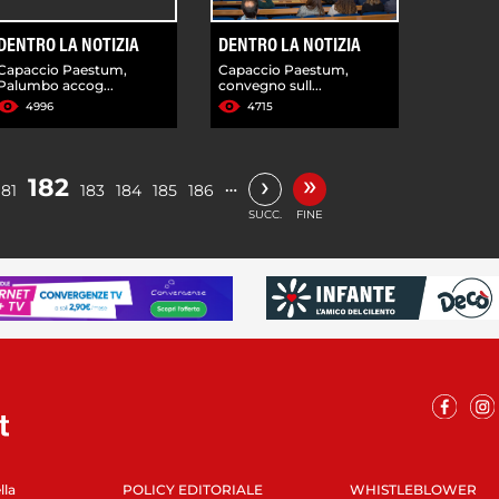
DENTRO LA NOTIZIA
DENTRO LA NOTIZIA
Capaccio Paestum,
Capaccio Paestum,
Palumbo accog...
convegno sull...
4996
4715
»
›
182
…
181
183
184
185
186
SUCC.
FINE
lla
POLICY EDITORIALE
WHISTLEBLOWER