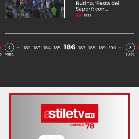
Rutino, 'Festa dei
Sapori': con...
6525
‹
›
186
…
…
182
183
184
185
187
188
189
190
O
PREC.
SUCC.