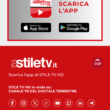
SCARICA
L’APP
Scarica l'app di STILE TV HD
STILE TV HD in onda su:
CANALE 78 DEL DIGITALE TERRESTRE