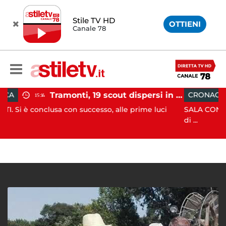
Stile TV HD
OTTIENI
Canale 78
Tramonti, 19 scout dispersi in montagna salvati dai vigili del fuoco
CRONACA
12:41
usa con successo, alle prime luci
SALA CONSILINA. Si ritro
di ...