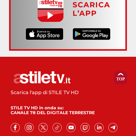
SCARICA
L’APP
Scarica l'app di STILE TV HD
STILE TV HD in onda su:
CANALE 78 DEL DIGITALE TERRESTRE