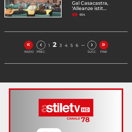
Gal Casacastra,
‘Alleanze istit...
654
«
»
‹
›
2
…
1
3
4
5
6
INIZIO
PREC.
SUCC.
FINE