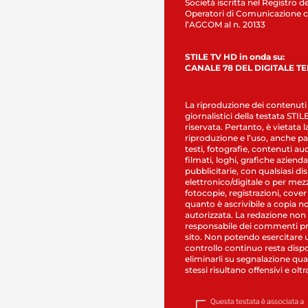
Società iscritta nel Registro de
Operatori di Comunicazione c
l’AGCOM al n. 20133
STILE TV HD in onda su:
CANALE 78 DEL DIGITALE T
La riproduzione dei contenuti
giornalistici della testata STI
riservata. Pertanto, è vietata l
riproduzione e l’uso, anche par
testi, fotografie, contenuti au
filmati, loghi, grafiche aziendal
pubblicitarie, con qualsiasi di
elettronico/digitale o per mez
fotocopie, registrazioni, cover
quanto è ascrivibile a copia n
autorizzata. La redazione non
responsabile dei commenti pr
sito. Non potendo esercitare 
controllo continuo resta dispo
eliminarli su segnalazione qual
stessi risultano offensivi e oltr