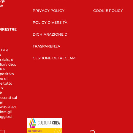
gli
/o
PRIVACY POLICY
COOKIE POLICY
POLICY DIVERSITÀ
ERRESTRE
DICHIARAZIONE DI
TRASPARENZA
LETV è
a
GESTIONE DEI RECLAMI
ziale, di
dio/video,
i e
spositivo
zo di
 e tutto
on
 è
esenti sul
un
nibile ad
ora gli
aggiosi.