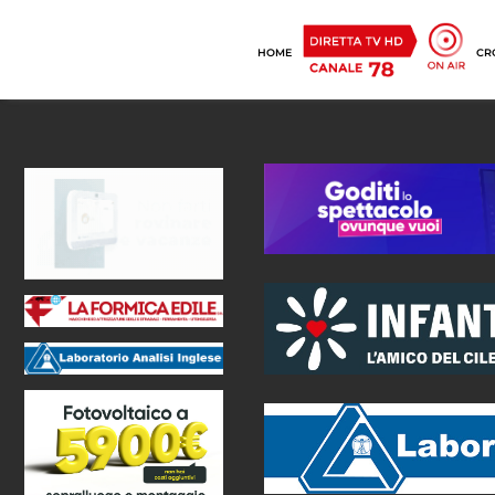
HOME
CR