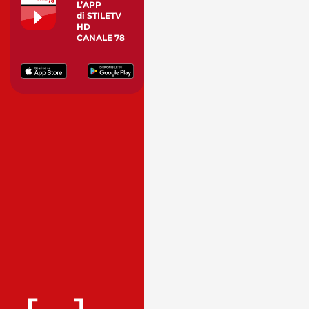
L’APP
di STILETV
HD
CANALE 78