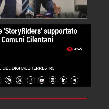
e 'StoryRiders' supportato
 Comuni Cilentani
4245
0
8 DEL DIGITALE TERRESTRE