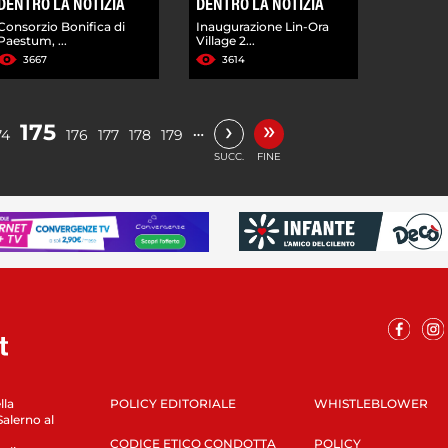
DENTRO LA NOTIZIA
DENTRO LA NOTIZIA
Consorzio Bonifica di
Inaugurazione Lin-Ora
Paestum, ...
Village 2...
3667
3614
»
›
175
…
74
176
177
178
179
SUCC.
FINE
lla
POLICY EDITORIALE
WHISTLEBLOWER
Salerno al
CODICE ETICO CONDOTTA
POLICY