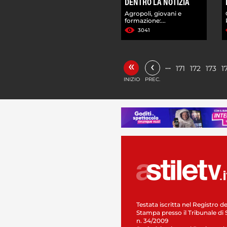
DENTRO LA NOTIZIA
Agropoli, giovani e
formazione:...
3041
«
‹
…
171
172
173
1
INIZIO
PREC.
Testata iscritta nel Registro de
Stampa presso il Tribunale di 
n. 34/2009