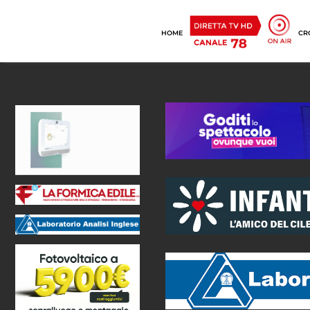
HOME
CR