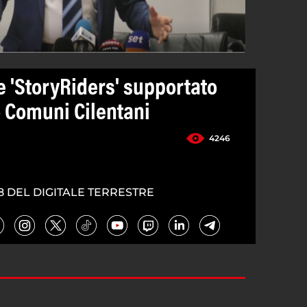
e 'StoryRiders' supportato
 Comuni Cilentani
4246
0
8 DEL DIGITALE TERRESTRE