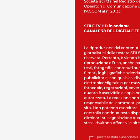
Società iscritta nel Registro de
Operatori di Comunicazione c
l’AGCOM al n. 20133
STILE TV HD in onda su:
CANALE 78 DEL DIGITALE T
La riproduzione dei contenuti
giornalistici della testata STI
riservata. Pertanto, è vietata l
riproduzione e l’uso, anche par
testi, fotografie, contenuti au
filmati, loghi, grafiche aziendal
pubblicitarie, con qualsiasi di
elettronico/digitale o per mez
fotocopie, registrazioni, cover
quanto è ascrivibile a copia n
autorizzata. La redazione non
responsabile dei commenti pr
sito. Non potendo esercitare 
controllo continuo resta dispo
eliminarli su segnalazione qual
stessi risultano offensivi e oltr