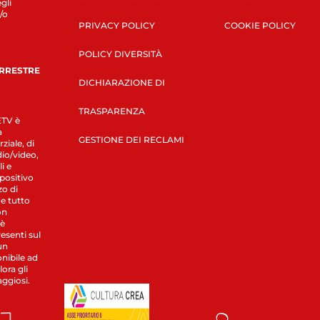
gli
/o
PRIVACY POLICY
COOKIE POLICY
POLICY DIVERSITÀ
ERRESTRE
DICHIARAZIONE DI
TRASPARENZA
LETV è
a
GESTIONE DEI RECLAMI
ziale, di
dio/video,
i e
spositivo
zo di
 e tutto
on
 è
esenti sul
un
nibile ad
ora gli
aggiosi.