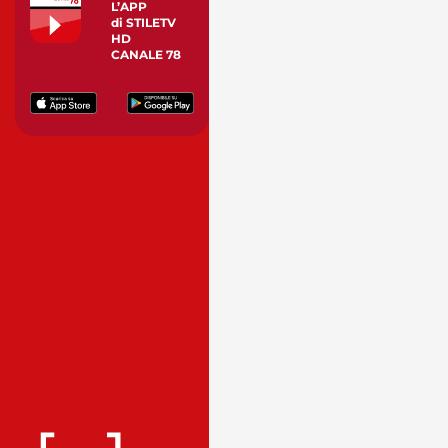
L’APP
di STILETV
HD
CANALE 78