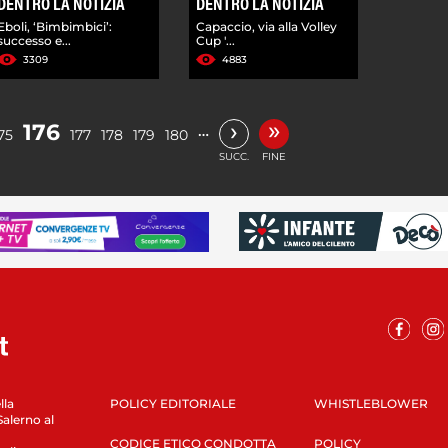
DENTRO LA NOTIZIA
DENTRO LA NOTIZIA
Eboli, ‘Bimbimbici’:
Capaccio, via alla Volley
successo e...
Cup '...
3309
4883
»
›
176
…
75
177
178
179
180
SUCC.
FINE
lla
POLICY EDITORIALE
WHISTLEBLOWER
Salerno al
CODICE ETICO CONDOTTA
POLICY