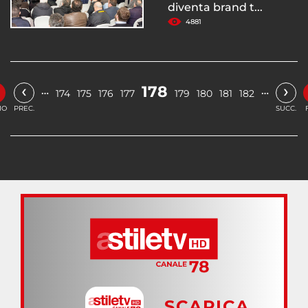
diventa brand t...
4881
‹
›
178
…
…
174
175
176
177
179
180
181
182
IO
PREC.
SUCC.
SCARICA