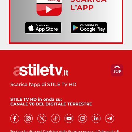
L’APP
Scarica l'app di STILE TV HD
STILE TV HD in onda su:
CANALE 78 DEL DIGITALE TERRESTRE
Testata iscritta nel Registro della Stampa presso il Tribunale di