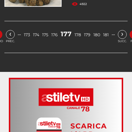
4922
‹
›
177
…
…
173
174
175
176
178
179
180
181
IO
PREC.
SUCC.
SCARICA