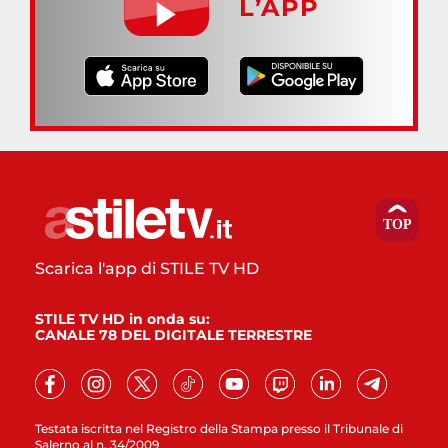
L’APP
Scarica l'app di STILE TV HD
STILE TV HD in onda su:
CANALE 78 DEL DIGITALE TERRESTRE
Testata iscritta nel Registro della Stampa presso il Tribunale di
Salerno al n. 34/2009