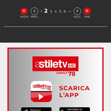
«
»
‹
›
2
…
1
3
4
5
6
INIZIO
PREC.
SUCC.
FINE
SCARICA
L’APP