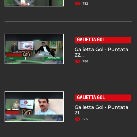
792
GALIETTA GOL
Galietta Gol - Puntata
22...
786
GALIETTA GOL
Galietta Gol - Puntata
21...
665