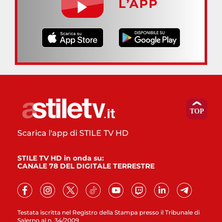
L’APP
Scarica l'app di STILE TV HD
STILE TV HD in onda su:
CANALE 78 DEL DIGITALE TERRESTRE
Testata iscritta nel Registro della Stampa presso il Tribunale di
Salerno al n. 34/2009