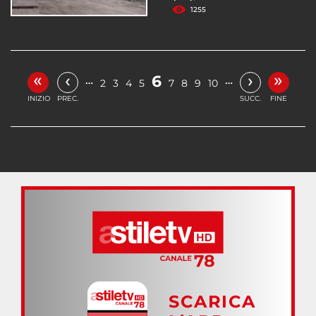
1255
«
»
‹
›
6
…
…
2
3
4
5
7
8
9
10
INIZIO
PREC.
SUCC.
FINE
SCARICA