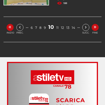
188
«
»
‹
›
10
…
…
6
7
8
9
11
12
13
14
INIZIO
PREC.
SUCC.
FINE
SCARICA