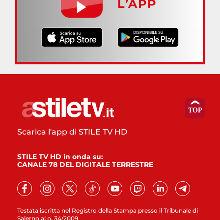
L’APP
Scarica l'app di STILE TV HD
STILE TV HD in onda su:
CANALE 78 DEL DIGITALE TERRESTRE
Testata iscritta nel Registro della Stampa presso il Tribunale di
Salerno al n. 34/2009