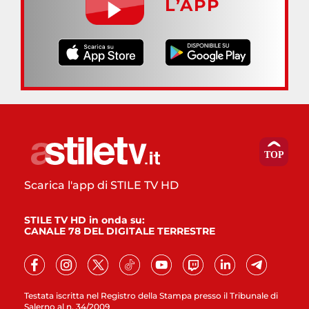
L’APP
Scarica l'app di STILE TV HD
STILE TV HD in onda su:
CANALE 78 DEL DIGITALE TERRESTRE
Testata iscritta nel Registro della Stampa presso il Tribunale di
Salerno al n. 34/2009