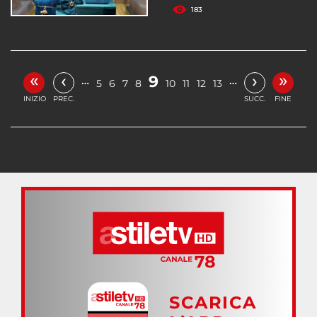
183
«
»
‹
›
9
…
…
5
6
7
8
10
11
12
13
INIZIO
PREC.
SUCC.
FINE
SCARICA