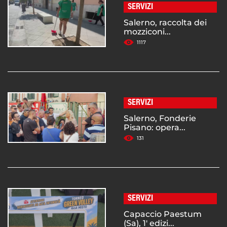
SERVIZI
Salerno, raccolta dei
mozziconi...
1117
SERVIZI
Salerno, Fonderie
Pisano: opera...
131
SERVIZI
Capaccio Paestum
(Sa), 1' edizi...