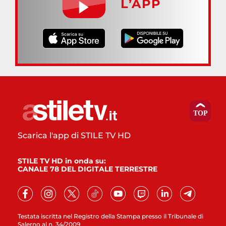
L’APP
Scarica l'app di STILE TV HD
STILE TV HD in onda su:
CANALE 78 DEL DIGITALE TERRESTRE
Testata iscritta nel Registro della Stampa presso il Tribunale di
Salerno al n. 34/2009