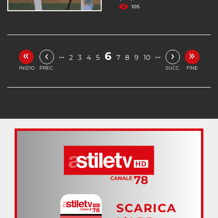
105
«
»
‹
›
6
…
…
2
3
4
5
7
8
9
10
INIZIO
PREC.
SUCC.
FINE
SCARICA