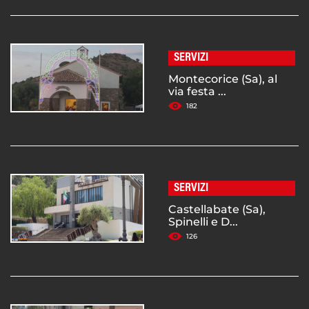
SERVIZI
Montecorice (Sa), al
via festa ...
182
SERVIZI
Castellabate (Sa),
Spinelli e D...
126