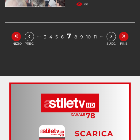
86
«
»
‹
›
7
…
…
3
4
5
6
8
9
10
11
INIZIO
PREC.
SUCC.
FINE
SCARICA