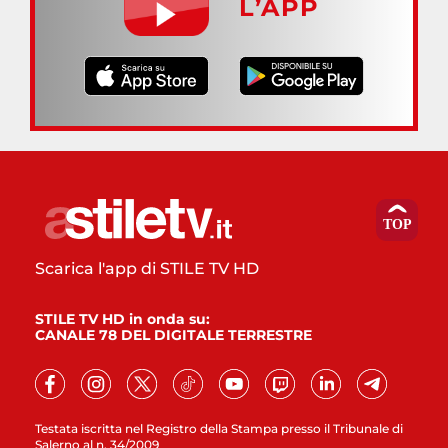
L’APP
Scarica l'app di STILE TV HD
STILE TV HD in onda su:
CANALE 78 DEL DIGITALE TERRESTRE
Testata iscritta nel Registro della Stampa presso il Tribunale di
Salerno al n. 34/2009