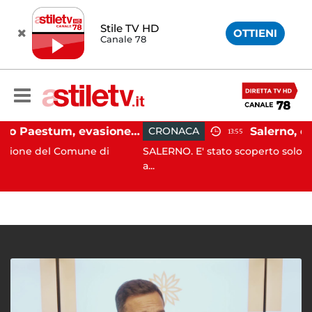
Stile TV HD
OTTIENI
Canale 78
Capaccio Paestum, evasione tassa di soggiorno: scoperte 49 strutture fantasma, elevate 132 sanzioni
CRONACA
13:55
 Comune di
SALERNO. E' stato scoperto solo all'alba, ma 
a...