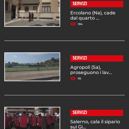
SERVIZI
Ercolano (Na), cade
dal quarto ...
184
SERVIZI
Agropoli (Sa),
proseguono i lav...
95
SERVIZI
Salerno, cala il sipario
sui Gi...