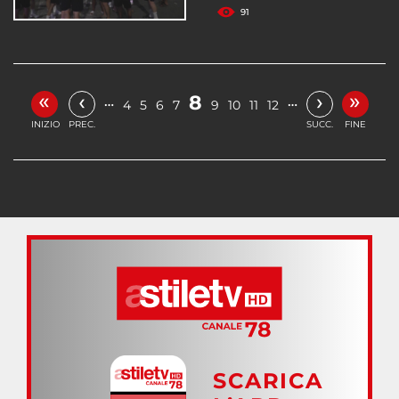
91
«
»
‹
›
8
…
…
4
5
6
7
9
10
11
12
INIZIO
PREC.
SUCC.
FINE
SCARICA