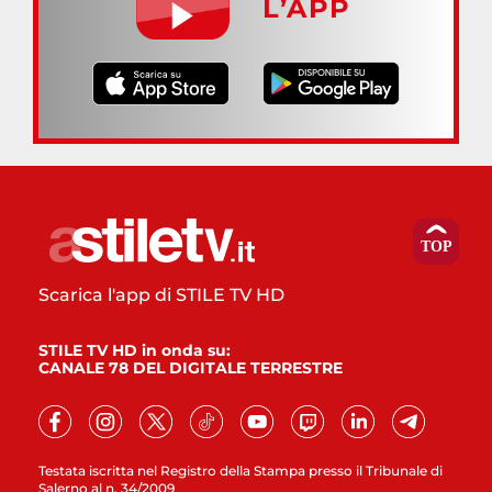
L’APP
Scarica l'app di STILE TV HD
STILE TV HD in onda su:
CANALE 78 DEL DIGITALE TERRESTRE
Testata iscritta nel Registro della Stampa presso il Tribunale di
Salerno al n. 34/2009