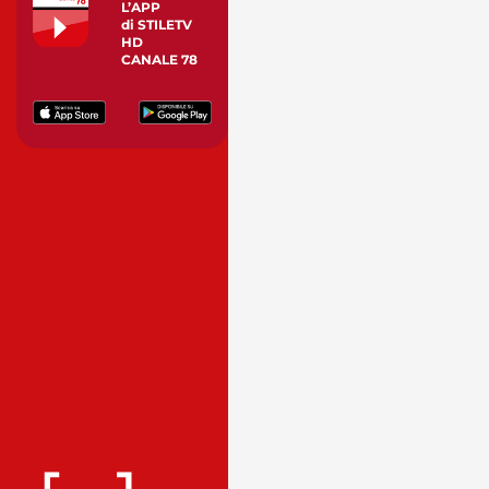
L’APP
di STILETV
HD
CANALE 78