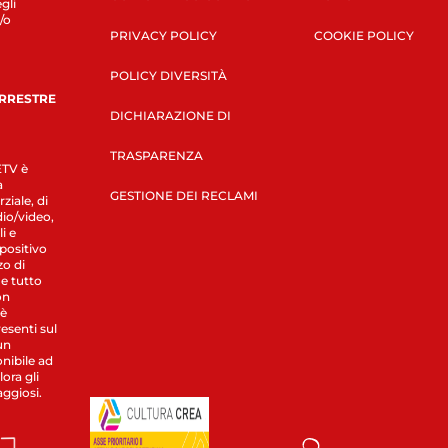
gli
/o
PRIVACY POLICY
COOKIE POLICY
POLICY DIVERSITÀ
ERRESTRE
DICHIARAZIONE DI
TRASPARENZA
LETV è
a
GESTIONE DEI RECLAMI
ziale, di
dio/video,
i e
spositivo
zo di
 e tutto
on
 è
esenti sul
un
nibile ad
ora gli
aggiosi.