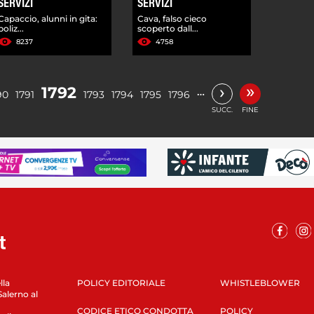
SERVIZI
SERVIZI
Capaccio, alunni in gita:
Cava, falso cieco
poliz...
scoperto dall...
8237
4758
»
›
1792
…
90
1791
1793
1794
1795
1796
SUCC.
FINE
lla
POLICY EDITORIALE
WHISTLEBLOWER
Salerno al
CODICE ETICO CONDOTTA
POLICY