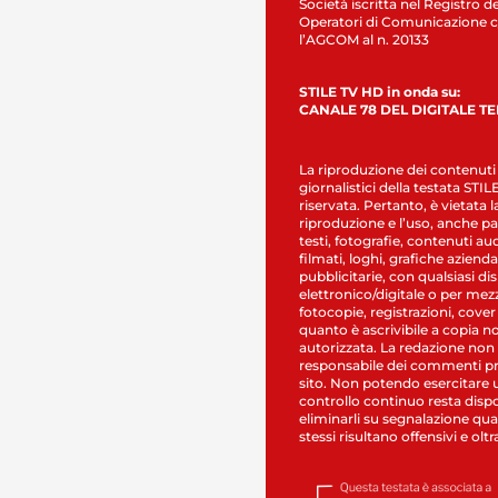
Società iscritta nel Registro de
Operatori di Comunicazione c
l’AGCOM al n. 20133
STILE TV HD in onda su:
CANALE 78 DEL DIGITALE T
La riproduzione dei contenuti
giornalistici della testata STI
riservata. Pertanto, è vietata l
riproduzione e l’uso, anche par
testi, fotografie, contenuti au
filmati, loghi, grafiche aziendal
pubblicitarie, con qualsiasi di
elettronico/digitale o per mez
fotocopie, registrazioni, cover
quanto è ascrivibile a copia n
autorizzata. La redazione non
responsabile dei commenti pr
sito. Non potendo esercitare 
controllo continuo resta dispo
eliminarli su segnalazione qual
stessi risultano offensivi e oltr