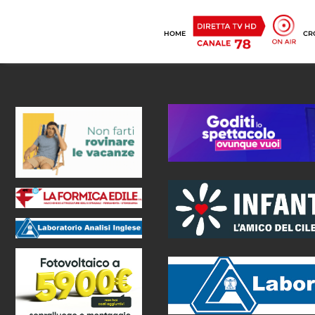
HOME
CR