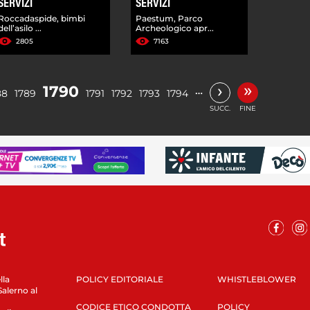
SERVIZI
SERVIZI
Roccadaspide, bimbi
Paestum, Parco
dell’asilo ...
Archeologico apr...
2805
7163
»
›
1790
…
88
1789
1791
1792
1793
1794
SUCC.
FINE
lla
POLICY EDITORIALE
WHISTLEBLOWER
Salerno al
CODICE ETICO CONDOTTA
POLICY