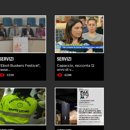
SERVIZI
SERVIZI
"Eboli Buskers Festival",
Capaccio, racconta 12
rasse...
anni di v...
3338
6288