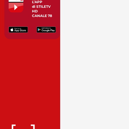
L’APP
di STILETV
HD
CANALE 78