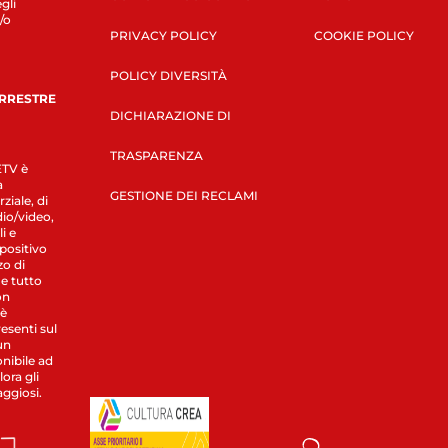
gli
/o
PRIVACY POLICY
COOKIE POLICY
POLICY DIVERSITÀ
ERRESTRE
DICHIARAZIONE DI
TRASPARENZA
LETV è
a
GESTIONE DEI RECLAMI
ziale, di
dio/video,
i e
spositivo
zo di
 e tutto
on
 è
esenti sul
un
nibile ad
ora gli
aggiosi.