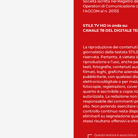
Società iscritta nel Registro de
Operatori di Comunicazione c
l’AGCOM al n. 20133
STILE TV HD in onda su:
CANALE 78 DEL DIGITALE T
La riproduzione dei contenuti
giornalistici della testata STI
riservata. Pertanto, è vietata l
riproduzione e l’uso, anche par
testi, fotografie, contenuti au
filmati, loghi, grafiche aziendal
pubblicitarie, con qualsiasi di
elettronico/digitale o per mez
fotocopie, registrazioni, cover
quanto è ascrivibile a copia n
autorizzata. La redazione non
responsabile dei commenti pr
sito. Non potendo esercitare 
controllo continuo resta dispo
eliminarli su segnalazione qual
stessi risultano offensivi e oltr