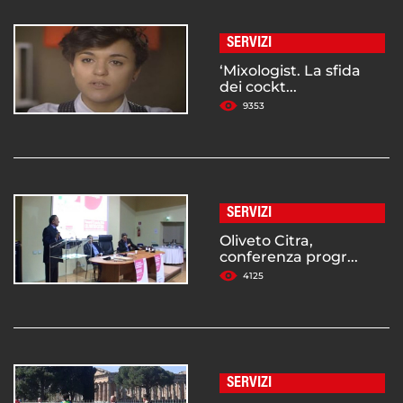
SERVIZI
‘Mixologist. La sfida
dei cockt...
9353
SERVIZI
Oliveto Citra,
conferenza progr...
4125
SERVIZI