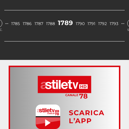
1789
…
…
1785
1786
1787
1788
1790
1791
1792
1793
C.
S
SCARICA
L’APP