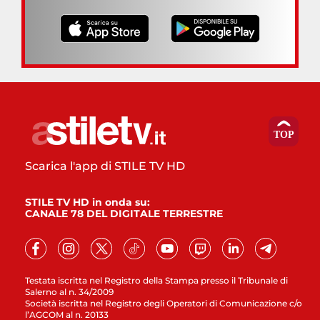
Scarica l'app di STILE TV HD
STILE TV HD in onda su:
CANALE 78 DEL DIGITALE TERRESTRE
Testata iscritta nel Registro della Stampa presso il Tribunale di
Salerno al n. 34/2009
Società iscritta nel Registro degli Operatori di Comunicazione c/o
l’AGCOM al n. 20133