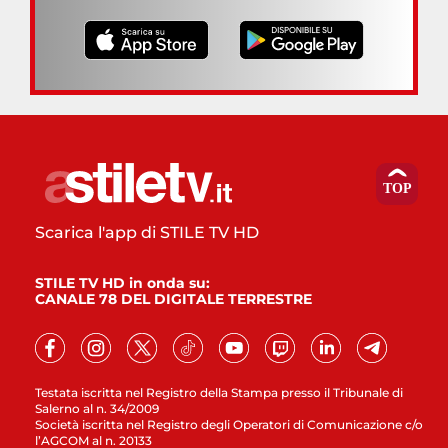
Scarica l'app di STILE TV HD
STILE TV HD in onda su:
CANALE 78 DEL DIGITALE TERRESTRE
Testata iscritta nel Registro della Stampa presso il Tribunale di
Salerno al n. 34/2009
Società iscritta nel Registro degli Operatori di Comunicazione c/o
l’AGCOM al n. 20133