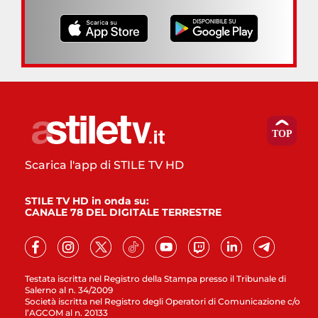
Scarica l'app di STILE TV HD
STILE TV HD in onda su:
CANALE 78 DEL DIGITALE TERRESTRE
Testata iscritta nel Registro della Stampa presso il Tribunale di
Salerno al n. 34/2009
Società iscritta nel Registro degli Operatori di Comunicazione c/o
l’AGCOM al n. 20133