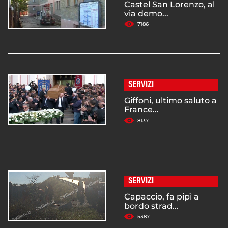
Castel San Lorenzo, al
via demo...
7186
SERVIZI
Giffoni, ultimo saluto a
France...
8137
SERVIZI
Capaccio, fa pipì a
bordo strad...
5387