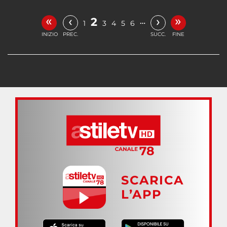
«
»
‹
›
2
…
1
3
4
5
6
INIZIO
PREC.
SUCC.
FINE
SCARICA
L’APP