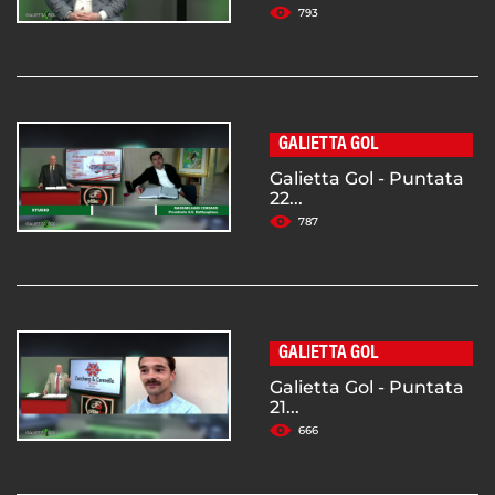
793
GALIETTA GOL
Galietta Gol - Puntata
22...
787
GALIETTA GOL
Galietta Gol - Puntata
21...
666