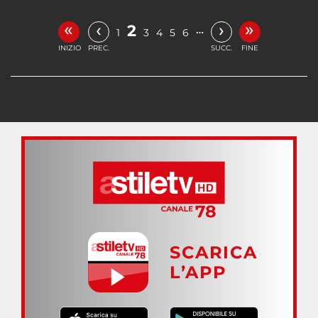
«
»
‹
›
2
…
1
3
4
5
6
INIZIO
PREC.
SUCC.
FINE
SCARICA
L’APP