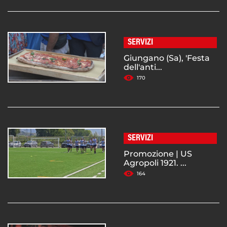
SERVIZI
Giungano (Sa), 'Festa
dell'anti...
170
SERVIZI
Promozione | US
Agropoli 1921. ...
164