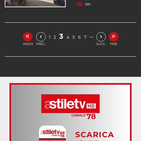
120
«
»
‹
›
3
…
1
2
4
5
6
7
INIZIO
PREC.
SUCC.
FINE
SCARICA