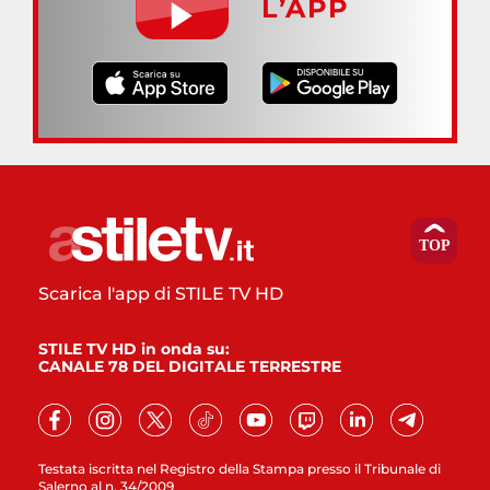
L’APP
Scarica l'app di STILE TV HD
STILE TV HD in onda su:
CANALE 78 DEL DIGITALE TERRESTRE
Testata iscritta nel Registro della Stampa presso il Tribunale di
Salerno al n. 34/2009