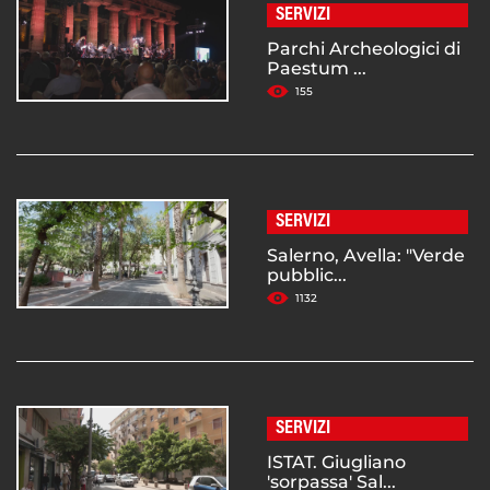
SERVIZI
Parchi Archeologici di
Paestum ...
155
SERVIZI
Salerno, Avella: "Verde
pubblic...
1132
SERVIZI
ISTAT. Giugliano
'sorpassa' Sal...