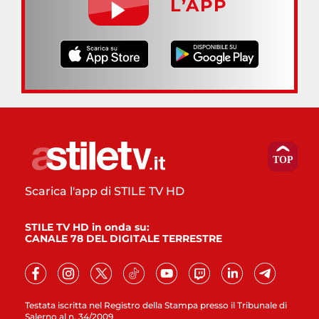
L’APP
Scarica l'app di STILE TV HD
STILE TV HD in onda su:
CANALE 78 DEL DIGITALE TERRESTRE
Testata iscritta nel Registro della Stampa presso il Tribunale di
Salerno al n. 34/2009