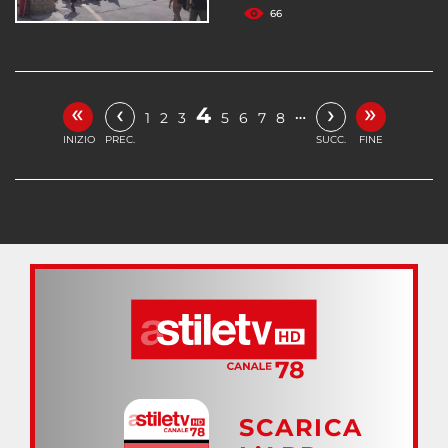
66
«
»
‹
›
4
…
1
2
3
5
6
7
8
INIZIO
PREC.
SUCC.
FINE
SCARICA