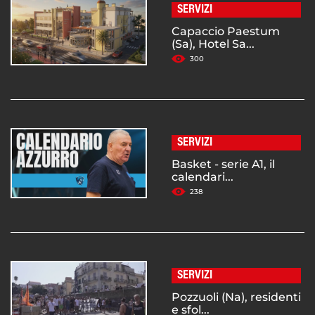
SERVIZI
Capaccio Paestum
(Sa), Hotel Sa...
300
SERVIZI
Basket - serie A1, il
calendari...
238
SERVIZI
Pozzuoli (Na), residenti
e sfol...