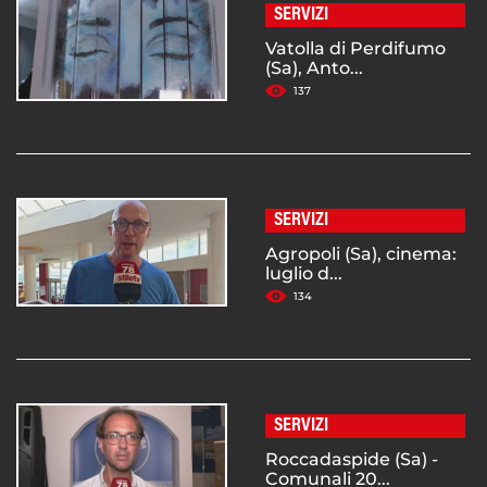
SERVIZI
Vatolla di Perdifumo
(Sa), Anto...
137
SERVIZI
Agropoli (Sa), cinema:
luglio d...
134
SERVIZI
Roccadaspide (Sa) -
Comunali 20...