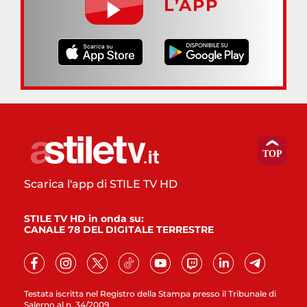
L’APP
Scarica l'app di STILE TV HD
STILE TV HD in onda su:
CANALE 78 DEL DIGITALE TERRESTRE
Testata iscritta nel Registro della Stampa presso il Tribunale di
Salerno al n. 34/2009