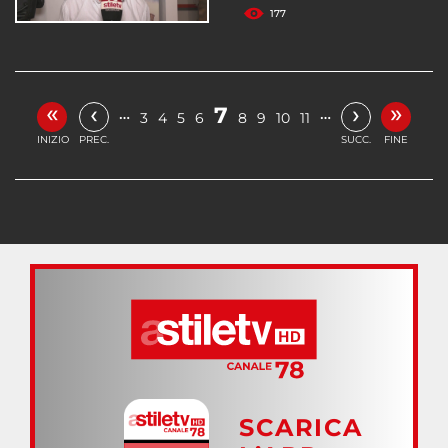
177
«
»
‹
›
7
…
…
3
4
5
6
8
9
10
11
INIZIO
PREC.
SUCC.
FINE
SCARICA