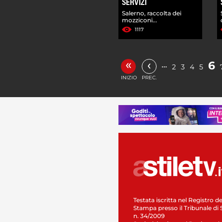
SERVIZI
Salerno, raccolta dei
mozziconi...
1117
«
‹
6
…
2
3
4
5
INIZIO
PREC.
Testata iscritta nel Registro de
Stampa presso il Tribunale di 
n. 34/2009