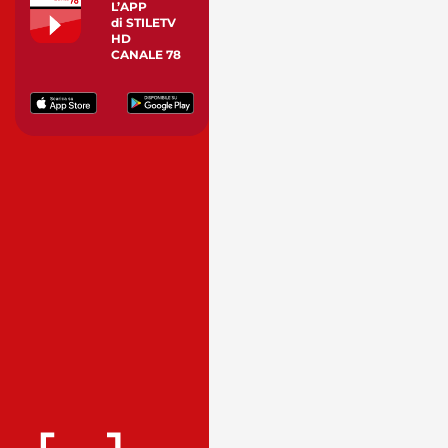
L’APP
di STILETV
HD
CANALE 78