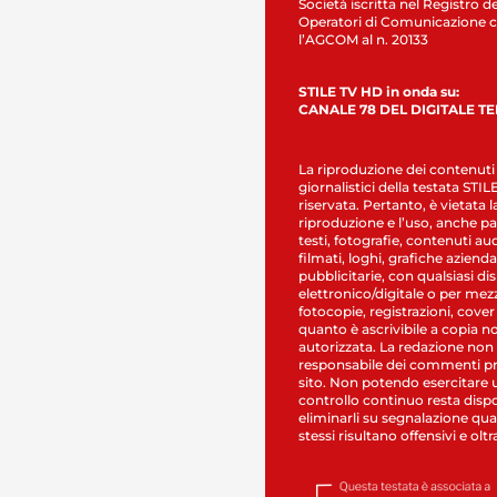
Società iscritta nel Registro de
Operatori di Comunicazione c
l’AGCOM al n. 20133
STILE TV HD in onda su:
CANALE 78 DEL DIGITALE T
La riproduzione dei contenuti
giornalistici della testata STI
riservata. Pertanto, è vietata l
riproduzione e l’uso, anche par
testi, fotografie, contenuti au
filmati, loghi, grafiche aziendal
pubblicitarie, con qualsiasi di
elettronico/digitale o per mez
fotocopie, registrazioni, cover
quanto è ascrivibile a copia n
autorizzata. La redazione non
responsabile dei commenti pr
sito. Non potendo esercitare 
controllo continuo resta dispo
eliminarli su segnalazione qual
stessi risultano offensivi e oltr