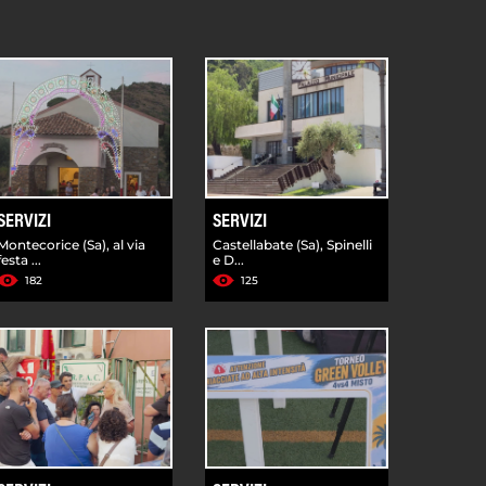
SERVIZI
SERVIZI
Montecorice (Sa), al via
Castellabate (Sa), Spinelli
festa ...
e D...
182
125