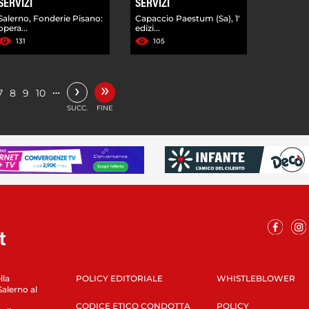
SERVIZI
SERVIZI
Salerno, Fonderie Pisano:
Capaccio Paestum (Sa), 1'
opera...
edizi...
131
105
»
›
…
7
8
9
10
SUCC.
FINE
lla
POLICY EDITORIALE
WHISTLEBLOWER
Salerno al
CODICE ETICO CONDOTTA
POLICY