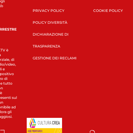
gli
/o
PRIVACY POLICY
COOKIE POLICY
POLICY DIVERSITÀ
ERRESTRE
DICHIARAZIONE DI
TRASPARENZA
LETV è
a
GESTIONE DEI RECLAMI
ziale, di
dio/video,
i e
spositivo
zo di
 e tutto
on
 è
esenti sul
un
nibile ad
ora gli
aggiosi.