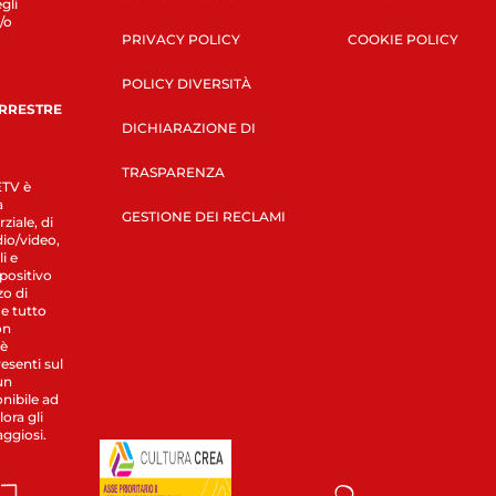
gli
/o
PRIVACY POLICY
COOKIE POLICY
POLICY DIVERSITÀ
ERRESTRE
DICHIARAZIONE DI
TRASPARENZA
LETV è
a
GESTIONE DEI RECLAMI
ziale, di
dio/video,
i e
spositivo
zo di
 e tutto
on
 è
esenti sul
un
nibile ad
ora gli
aggiosi.