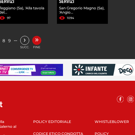
SERVIZI
SERVIZI
Teggiano (Sa), 'Alla tavola
San Gregorio Magno (Sa),
del...
'Angio...
97
1094
»
›
…
8
9
SUCC.
FINE
lla
POLICY EDITORIALE
WHISTLEBLOWER
Salerno al
CODICE ETICO CONDOTTA
POLICY