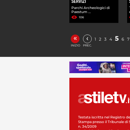
SERVIZI
Parchi Archeologici di
Paestum ...
106
«
‹
5
1
2
3
4
6
7
INIZIO
PREC.
Testata iscritta nel Registro de
Stampa presso il Tribunale di 
n. 34/2009