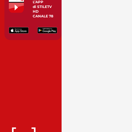
L’APP
di STILETV
HD
CANALE 78