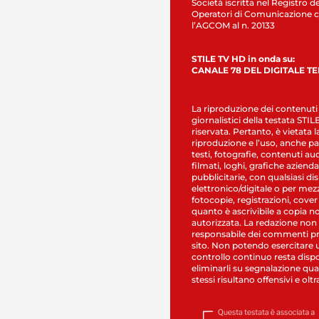
Società iscritta nel Registro de
Operatori di Comunicazione c
l’AGCOM al n. 20133
STILE TV HD in onda su:
CANALE 78 DEL DIGITALE T
La riproduzione dei contenuti
giornalistici della testata STI
riservata. Pertanto, è vietata l
riproduzione e l’uso, anche par
testi, fotografie, contenuti au
filmati, loghi, grafiche aziendal
pubblicitarie, con qualsiasi di
elettronico/digitale o per mez
fotocopie, registrazioni, cover
quanto è ascrivibile a copia n
autorizzata. La redazione non
responsabile dei commenti pr
sito. Non potendo esercitare 
controllo continuo resta dispo
eliminarli su segnalazione qual
stessi risultano offensivi e oltr