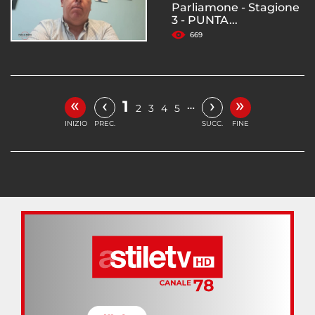
Parliamone - Stagione
3 - PUNTA...
669
«
»
‹
›
1
…
2
3
4
5
INIZIO
PREC.
SUCC.
FINE