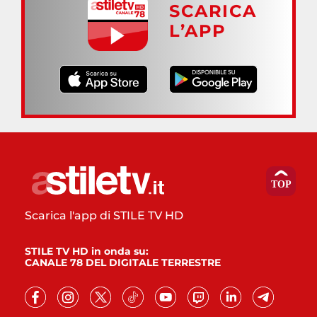
SCARICA
L’APP
Scarica l'app di STILE TV HD
STILE TV HD in onda su:
CANALE 78 DEL DIGITALE TERRESTRE