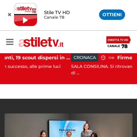
Stile TV HD
OTTIENI
Canale 78
Tramonti, 19 scout dispersi in montagna salvati dai vigili del fuoco
CRONACA
12:41
lle prime luci
SALA CONSILINA. Si ritrovano liquidatori e 
di ...