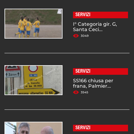
SERVIZI
I° Categoria gir. G,
Santa Ceci...
3049
SERVIZI
SS166 chiusa per
frana, Palmier...
3545
SERVIZI