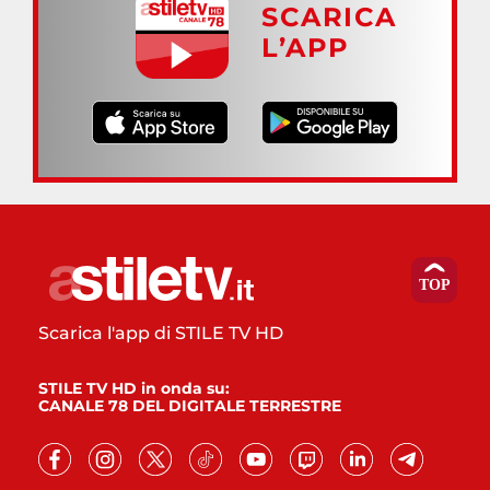
SCARICA
L’APP
Scarica l'app di STILE TV HD
STILE TV HD in onda su:
CANALE 78 DEL DIGITALE TERRESTRE