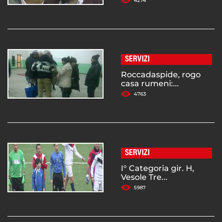
4274
SERVIZI
Roccadaspide, rogo
casa rumeni:...
4763
SERVIZI
I° Categoria gir. H,
Vesole Tre...
5987