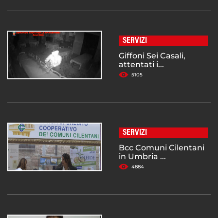
SERVIZI
Giffoni Sei Casali,
attentati i...
5105
SERVIZI
Bcc Comuni Cilentani
in Umbria ...
4884