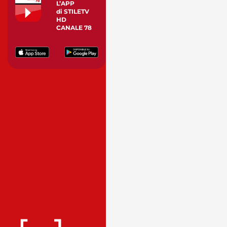
L’APP
di STILETV
HD
CANALE 78