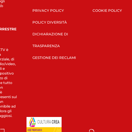
gli
/o
PRIVACY POLICY
COOKIE POLICY
POLICY DIVERSITÀ
ERRESTRE
DICHIARAZIONE DI
TRASPARENZA
LETV è
a
GESTIONE DEI RECLAMI
ziale, di
dio/video,
i e
spositivo
zo di
 e tutto
on
 è
esenti sul
un
nibile ad
ora gli
aggiosi.