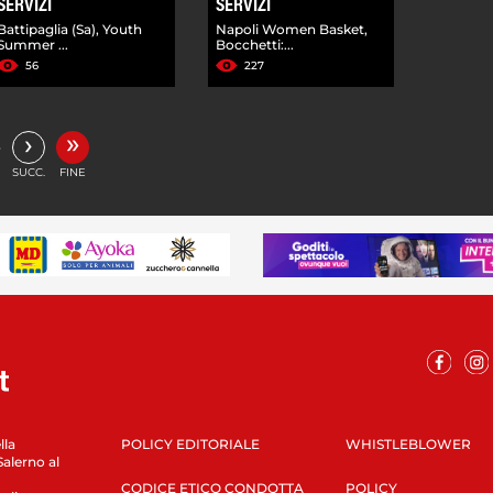
SERVIZI
SERVIZI
Battipaglia (Sa), Youth
Napoli Women Basket,
Summer ...
Bocchetti:...
56
227
»
›
…
SUCC.
FINE
lla
POLICY EDITORIALE
WHISTLEBLOWER
Salerno al
CODICE ETICO CONDOTTA
POLICY