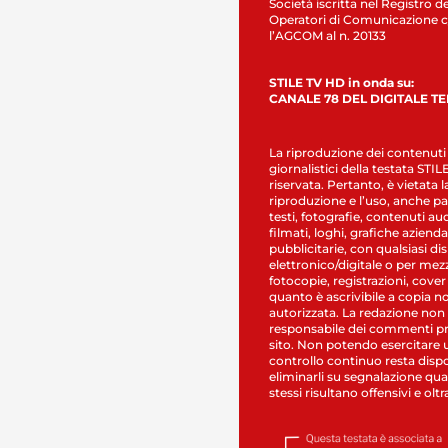
Società iscritta nel Registro de
Operatori di Comunicazione c
l’AGCOM al n. 20133
STILE TV HD in onda su:
CANALE 78 DEL DIGITALE T
La riproduzione dei contenuti
giornalistici della testata STI
riservata. Pertanto, è vietata l
riproduzione e l’uso, anche par
testi, fotografie, contenuti au
filmati, loghi, grafiche aziendal
pubblicitarie, con qualsiasi di
elettronico/digitale o per mez
fotocopie, registrazioni, cover
quanto è ascrivibile a copia n
autorizzata. La redazione non
responsabile dei commenti pr
sito. Non potendo esercitare 
controllo continuo resta dispo
eliminarli su segnalazione qual
stessi risultano offensivi e oltr