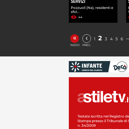
SERVIZI
Pozzuoli (Na), residenti e
sfol...
44
«
‹
2
1
3
4
5
6
INIZIO
PREC.
Testata iscritta nel Registro de
Stampa presso il Tribunale di 
n. 34/2009